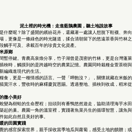
泥土裡的時光機：走進藍鵲農園，聽土地說故事
是什麼呢？除了盛開的繽紛花卉，還藏著一處讓人想脫下鞋襪、奔向
場，更像是一條綠色的時光隧道，揉合清朝留下的悠遠茶香與竹林之
段觸手可及、承載百年的珍貴文化資產。
米原鄉
間暫停鍵。青農高泉煥分享，竹子湖曾是茂密的竹林，更是台灣蓬萊
插秧時，觸摸到的是跨越時空的農業記憶。農園同時栽種金萱茶樹與
新編織進現代的生活。
糧食，更是一種情感的語言。一聲「呷飽沒？」，關懷就藏在米飯的
犒賞汗水，豐收時的麻糬慶賀恩賜。透過整地、插秧到收成，稻米從
的微小美好
蛻變為樹蛙的生命歷程；抬頭則有番鴨悠然遊走，協助清理海芋水田
築起的巢。農園一角的溫室裡，實踐著魚菜共生的循環智慧，讓魚與
件如此自然且美好的事。
暖的田園實踐
覺的感官探索世界，親手採收當季地瓜與蘿蔔，感受土地的饋贈；或現