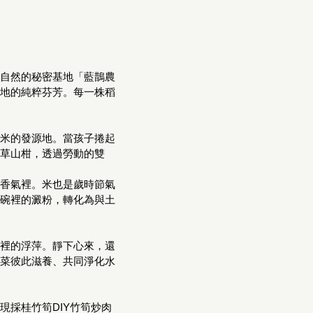
自然的秘密基地「藍鵲農
地的純粹芬芳。每一株稻
米的發源地。當孩子捲起
草山柑，透過勞動的雙
香氣裡。米也是歲時節氣
碗裡的澱粉，轉化為與土
裡的浮萍。靜下心來，還
菜彼此滋養、共同淨化水
採桂竹筍DIY竹筍炒肉