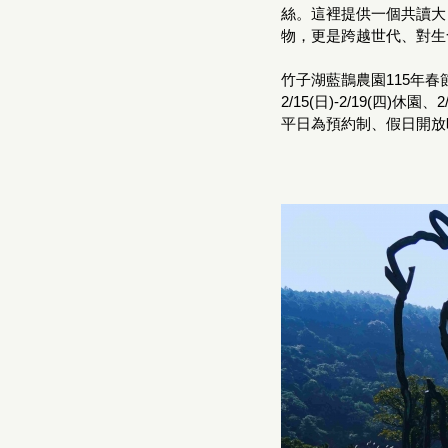
絲。這裡提供一個共讀大
物，更是跨越世代、對生
竹子湖藍鵲農園115年春
2/15(日)-2/19(四)休園
平日為預約制、假日開放