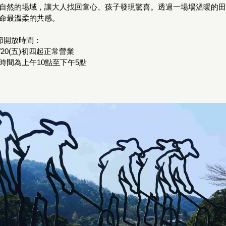
自然的場域，讓大人找回童心、孩子發現驚喜。透過一場場溫暖的田
命最溫柔的共感。
節開放時間：
、2/20(五)初四起正常營業
時間為上午10點至下午5點