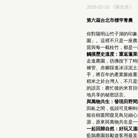
2026-02-10 《陳玫君》
第六屆台北市標竿青農
你對陽明山竹子湖的印象
園」。這裡不只是一座農
苗與每一截桂竹，都是一
觸摸歷史溫度：重返蓬萊
走進農園，彷彿按下了時
褲管、赤腳踩進冰涼泥土
手，將百年的產業脈絡重
稻米之於台灣人，不只是
的語言：農忙後的米苔目
地共享的秘密語言。
與萬物共生：發現田野間
田畝之間，低頭可見蝌蚪
能在樹叢間窺見鳥兒細心
源，原來與萬物共生是一
一起回歸自然：好玩又溫
藍鵲農園鼓勵遊客用最直