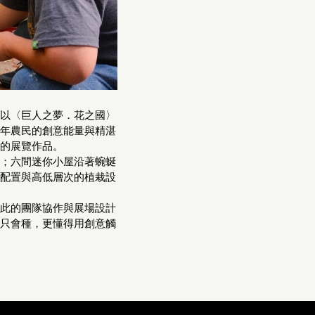
以〈巨人之夢．花之國〉
年農民的創意能量與精湛
的展覽作品。
；六間迷你小屋沿著蜿蜒
配置與高低層次的植栽設
。
此的團隊協作與展場設計
只會種，更懂得用創意觸