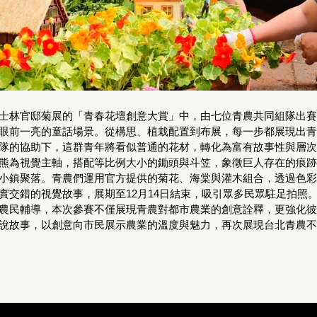
士林官邸菊展的「青春花壇創意大賞」中，由七位青農共同組隊出賽
眼前一亮的童話場景。從構思、植栽配置到布展，每一步都展現出青
隊的協助下，這群青年將看似普通的花材，轉化為富有故事性與層次
熊為視覺主軸，搭配等比例大小的鋤頭與斗笠，象徵巨人存在的痕跡
小鎮聚落。青農們運用官方提供的菊花、海棠與灌木組合，透過色彩
實交錯的視覺故事，展期至12月14日結束，吸引眾多民眾駐足拍照
農民輔導，本次參賽不僅展現青農對都市農業的創意詮釋，更強化彼
說故事，以創意向市民展示農業的溫度與魅力，再次展現台北青農不