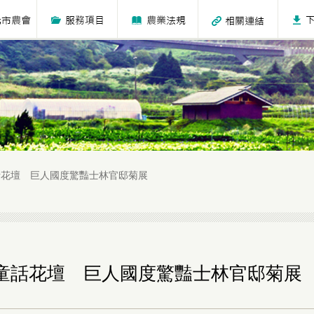
話花壇 巨人國度驚豔士林官邸菊展
童話花壇 巨人國度驚豔士林官邸菊展