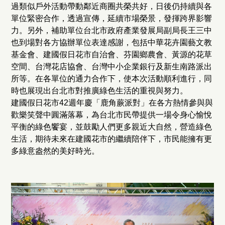
過類似戶外活動帶動鄰近商圈共榮共好，日後仍持續與各
單位緊密合作，透過宣傳，延續市場榮景，發揮跨界影響
力。另外，補助單位台北市政府產業發展局副局長王三中
也到場對各方協辦單位表達感謝，包括中華花卉園藝文教
基金會、建國假日花市自治會、芬園鄉農會、黃源的花草
空間、台灣花店協會、台灣中小企業銀行及新生南路派出
所等。在各單位的通力合作下，使本次活動順利進行，同
時也展現出台北市對推廣綠色生活的重視與努力。
建國假日花市42週年慶「鹿角蕨派對」在各方熱情參與與
歡樂笑聲中圓滿落幕，為台北市民帶提供一場令身心愉悅
平衡的綠色饗宴，並鼓勵人們更多親近大自然，營造綠色
生活，期待未來在建國花市的繼續陪伴下，市民能擁有更
多綠意盎然的美好時光。