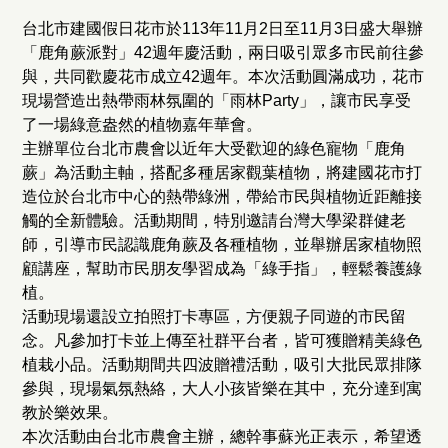
台北市建國假日花市於113年11月2日至11月3日盛大舉辦
「鹿角蕨派對」42週年慶活動，兩日吸引眾多市民前往參
與，共同歡慶花市成立42週年。本次活動圓滿成功，花市
現場營造出熱帶雨林氛圍的「雨林Party」，讓市民享受
了一場綠意盎然的植物嘉年華會。
主辦單位台北市農會以近年大受歡迎的綠色寵物「鹿角
蕨」為活動主軸，搭配多種居家觀葉植物，將建國花市打
造位於台北市中心的熱帶綠洲，帶給市民與植物近距離接
觸的全新體驗。活動期間，特別邀請台灣大學梁群健老
師，引導市民認識鹿角蕨及各種植物，並舉辦居家植物照
顧講座，幫助市民朋友學習成為「綠手指」，輕鬆養護綠
植。
活動現場還設立拍照打卡專區，方便親子同遊的市民留
念。凡參加打卡並上傳至社群平台者，皆可獲贈精美綠色
植栽小品。活動期間共四波贈禮活動，吸引大批民眾排隊
參與，現場氣氛熱絡，大人小孩皆樂在其中，充分達到寓
教於樂效果。
本次活動由台北市農會主辦，總幹事蘇光正表示，希望透