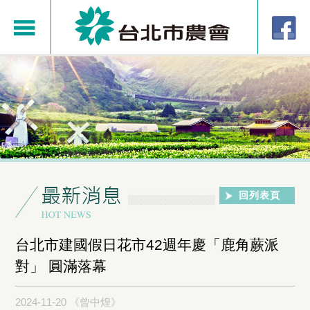
回列表頁
台北市建國假日花市42週年慶「鹿角蕨派
對」 圓滿落幕
2024-11-20 《曾中煌》