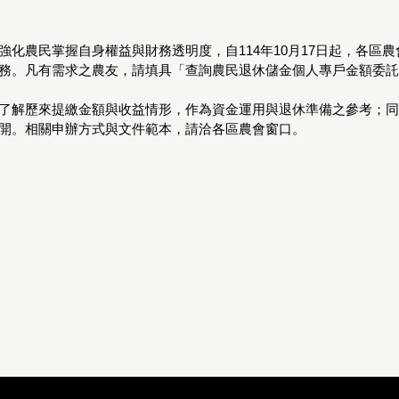
強化農民掌握自身權益與財務透明度，自114年10月17日起，各區
務。凡有需求之農友，請填具「查詢農民退休儲金個人專戶金額委託
了解歷來提繳金額與收益情形，作為資金運用與退休準備之參考；同
開。相關申辦方式與文件範本，請洽各區農會窗口。