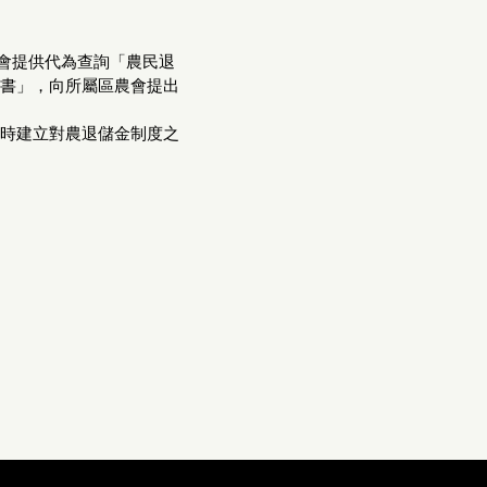
農會提供代為查詢「農民退
書」，向所屬區農會提出
時建立對農退儲金制度之