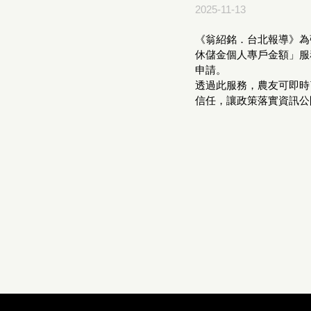
2025-11-13
《翁紹銘．台北報導》為
休儲金個人專戶金額」服
申請。
透過此服務，農友可即時
信任，讓政策落實資訊公